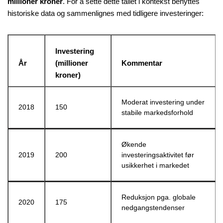
millioner kroner
. For å sette dette tallet i kontekst benyttes
historiske data og sammenlignes med tidligere investeringer:
Investering
År
(millioner
Kommentar
kroner)
Moderat investering under
2018
150
stabile markedsforhold
Økende
2019
200
investeringsaktivitet før
usikkerhet i markedet
Reduksjon pga. globale
2020
175
nedgangstendenser