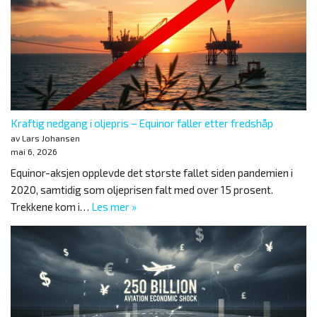
Kraftig nedgang i oljepris – Equinor faller etter fredshåp
av Lars Johansen
mai 6, 2026
Equinor-aksjen opplevde det største fallet siden pandemien i
2020, samtidig som oljeprisen falt med over 15 prosent.
Trekkene kom i…
Les mer »