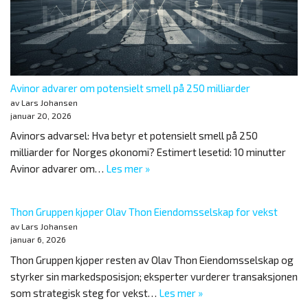
Avinor advarer om potensielt smell på 250 milliarder
av Lars Johansen
januar 20, 2026
Avinors advarsel: Hva betyr et potensielt smell på 250
milliarder for Norges økonomi? Estimert lesetid: 10 minutter
Avinor advarer om…
Les mer »
Thon Gruppen kjøper Olav Thon Eiendomsselskap for vekst
av Lars Johansen
januar 6, 2026
Thon Gruppen kjøper resten av Olav Thon Eiendomsselskap og
styrker sin markedsposisjon; eksperter vurderer transaksjonen
som strategisk steg for vekst…
Les mer »