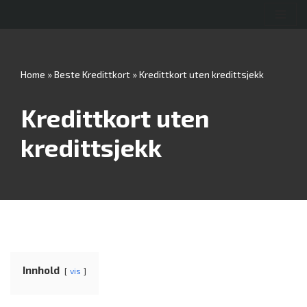
Hopp
til
innholdet
Home
»
Beste Kredittkort
»
Kredittkort uten kredittsjekk
Kredittkort uten
kredittsjekk
Innhold
vis