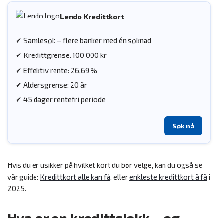
Lendo Kredittkort
✔ Samlesøk – flere banker med én søknad
✔ Kredittgrense: 100 000 kr
✔ Effektiv rente: 26,69 %
✔ Aldersgrense: 20 år
✔ 45 dager rentefri periode
Søk nå
Hvis du er usikker på hvilket kort du bør velge, kan du også se
vår guide:
Kredittkort alle kan få
, eller
enkleste kredittkort å få
i
2025.
Hva er en kredittsjekk – og