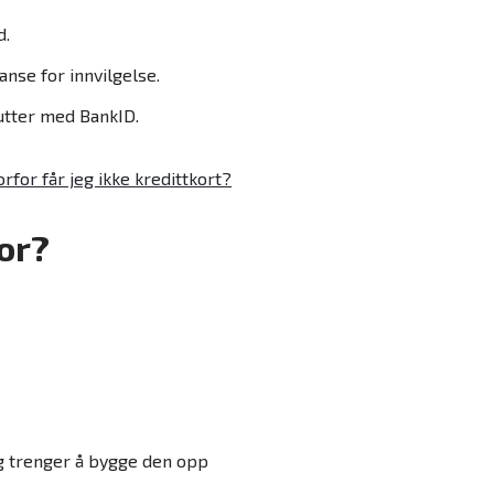
d.
anse for innvilgelse.
utter med BankID.
rfor får jeg ikke kredittkort?
or?
 trenger å bygge den opp