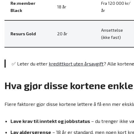
Re:member
Fra 120 000 kr/
18 år
Black
år
Ansettelse
Resurs Gold
20 år
(ikke fast)
✅ Leter du etter
kredittkort uten årsavgift
? Alle kortene
Hva gjør disse kortene enkle
Flere faktorer gjør disse kortene lettere å få enn mer ekskl
Lave krav til inntekt og jobbstatus
– du trenger ikke v
Lav aldersgrense
– 18 år er standard, men noen kort kr