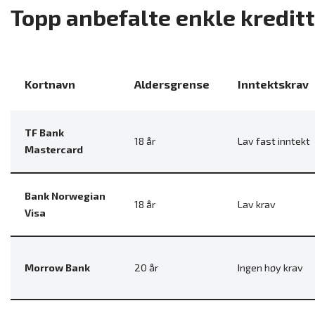
Topp anbefalte enkle kredit
Kortnavn
Aldersgrense
Inntektskrav
TF Bank
18 år
Lav fast inntekt
Mastercard
Bank Norwegian
18 år
Lav krav
Visa
Morrow Bank
20 år
Ingen høy krav