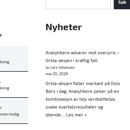
Søk
Nyheter
r
Analytikere advarer mot overpris –
Orkla-aksjen i kraftig fall
ikring
av Lars Johansen
mai 20, 2026
,
Orkla-aksjen faller markant på Oslo
ikring
Børs i dag. Analytikere peker på en
kombinasjon av høy verdsettelse,
svake kvartalsresultater og
v
ense mulig
økende…
Les mer »