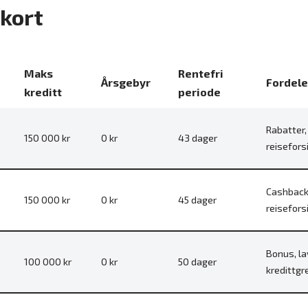
tkort
Maks
Rentefri
Årsgebyr
Fordele
kreditt
periode
Rabatter,
150 000 kr
0 kr
43 dager
reisefors
Cashback
150 000 kr
0 kr
45 dager
reisefors
Bonus, la
100 000 kr
0 kr
50 dager
kredittgr