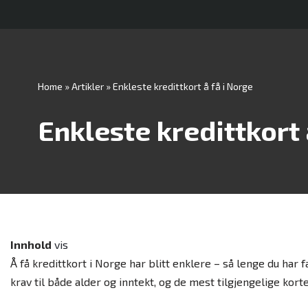
Hopp
til
innholdet
Home
»
Artikler
»
Enkleste kredittkort å få i Norge
Enkleste kredittkort 
Innhold
vis
Å få kredittkort i Norge har blitt enklere – så lenge du har 
krav til både alder og inntekt, og de mest tilgjengelige kort