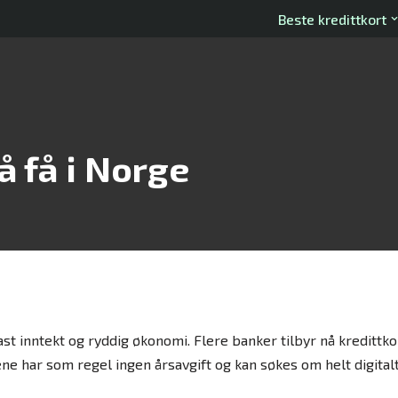
Beste kredittkort
å få i Norge
fast inntekt og ryddig økonomi. Flere banker tilbyr nå kredittk
ene har som regel ingen årsavgift og kan søkes om helt digitalt