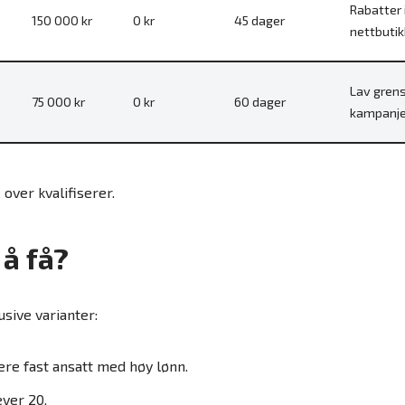
Rabatter 
150 000 kr
0 kr
45 dager
nettbutik
Lav grens
75 000 kr
0 kr
60 dager
kampanje
 over kvalifiserer.
 å få?
usive varianter:
ære fast ansatt med høy lønn.
ever 20.