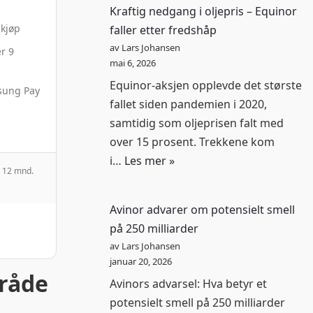
Kraftig nedgang i oljepris – Equinor
 kjøp
faller etter fredshåp
av Lars Johansen
er 9
mai 6, 2026
Equinor-aksjen opplevde det største
sung Pay
fallet siden pandemien i 2020,
samtidig som oljeprisen falt med
over 15 prosent. Trekkene kom
i…
Les mer »
r 12 mnd.
Avinor advarer om potensielt smell
på 250 milliarder
av Lars Johansen
januar 20, 2026
mråde
Avinors advarsel: Hva betyr et
potensielt smell på 250 milliarder