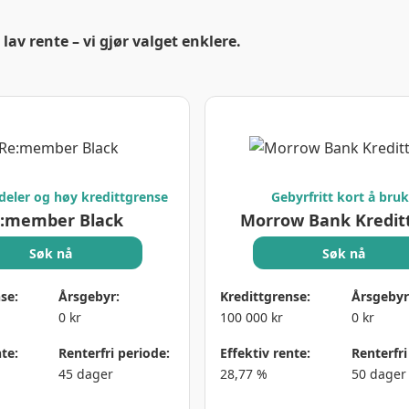
lav rente – vi gjør valget enklere.
deler og høy kredittgrense
Gebyrfritt kort å bru
:member Black
Morrow Bank Kredit
Søk nå
Søk nå
se:
Årsgebyr:
Kredittgrense:
Årsgebyr
0 kr
100 000 kr
0 kr
te:
Renterfri periode:
Effektiv rente:
Renterfri
45 dager
28,77 %
50 dager