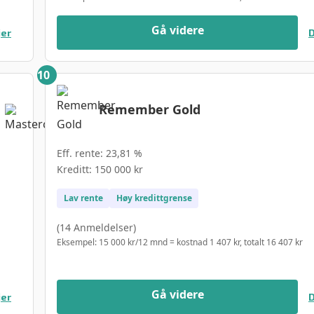
Gå videre
jer
D
Remember Gold
Eff. rente: 23,81 %
Kreditt: 150 000 kr
Lav rente
Høy kredittgrense
(14 Anmeldelser)
Eksempel: 15 000 kr/12 mnd = kostnad 1 407 kr, totalt 16 407 kr
Gå videre
jer
D