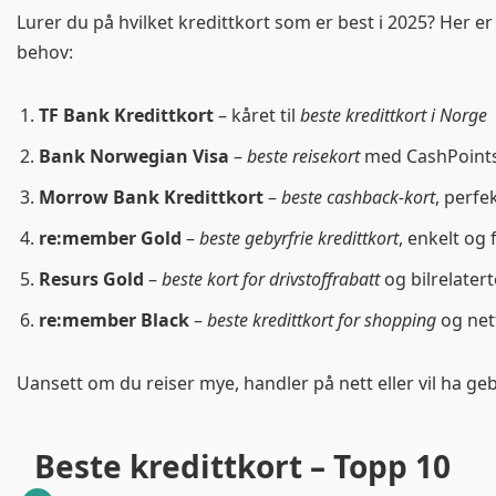
Lurer du på hvilket kredittkort som er best i 2025? Her er
behov:
TF Bank Kredittkort
– kåret til
beste kredittkort i Norge
Bank Norwegian Visa
–
beste reisekort
med CashPoints 
Morrow Bank Kredittkort
–
beste cashback-kort
, perfe
re:member Gold
–
beste gebyrfrie kredittkort
, enkelt og 
Resurs Gold
–
beste kort for drivstoffrabatt
og bilrelatert
re:member Black
–
beste kredittkort for shopping
og net
Uansett om du reiser mye, handler på nett eller vil ha ge
Beste kredittkort – Topp 10